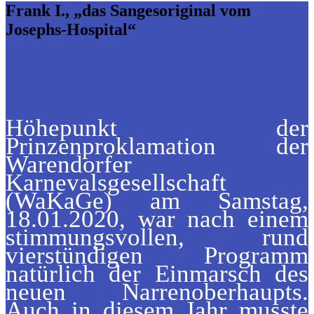
Frank I., „das Sangesoriginal vom
Josephs-Hospital“
Höhepunkt der
Prinzenproklamation der
Warendorfer
Karnevalsgesellschaft
(WaKaGe) am Samstag,
18.01.2020, war nach einem
stimmungsvollen, rund
vierstündigen Programm
natürlich der Einmarsch des
neuen Narrenoberhaupts.
Auch in diesem Jahr musste