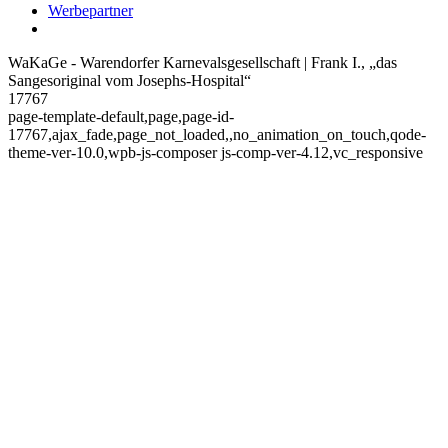
Werbepartner
WaKaGe - Warendorfer Karnevalsgesellschaft | Frank I., „das
Sangesoriginal vom Josephs-Hospital“
17767
page-template-default,page,page-id-
17767,ajax_fade,page_not_loaded,,no_animation_on_touch,qode-
theme-ver-10.0,wpb-js-composer js-comp-ver-4.12,vc_responsive