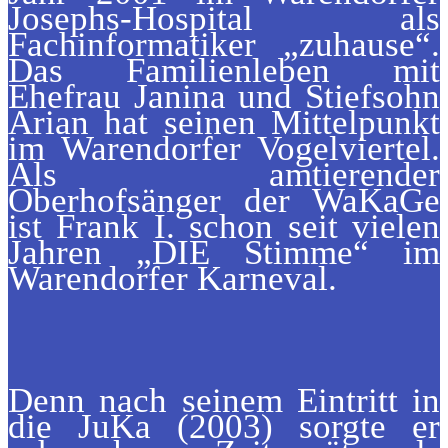
Josephs-Hospital als
Fachinformatiker „zuhause“.
Das Familienleben mit
Ehefrau Janina und Stiefsohn
Arian hat seinen Mittelpunkt
im Warendorfer Vogelviertel.
Als amtierender
Oberhofsänger der WaKaGe
ist Frank I. schon seit vielen
Jahren „DIE Stimme“ im
Warendorfer Karneval.
Denn nach seinem Eintritt in
die JuKa (2003) sorgte er