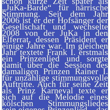
schon kurze Zeit später als
„JuKa-Barde“ für närrische
Stimmung. Seit dem Jahr
2006 ist er der Hofsänger der
Gesellschaft und wechselte
2008 von der JuKa in den
Elferrat, dessen Präsident er
einige Jahre war. Im gleichen
Jahr textete Frank I. erstmals
ein Prinzenlied und sorgte
damit über die Session des
damaligen Prinzen Rainer I.
für unzählige stimmungsvolle
Auftritte. Auch für seine Zeit
als Prinz Karneval texte er
sich auf die Melodie eines
kölschen Stimmungsliedes
sein eigenes Prinzenlied – das