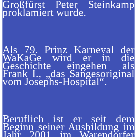
Großfürst Peter Steinkamp
proklamiert wurde.
Als 79. Prinz Karneval der
WaKaGe wird er in die
Geschichte eingehen als
Frank I., „das Sangesoriginal
vom Josephs-Hospital“.
Beruflich ist er seit dem
Beginn seiner Ausbildung im
Jahr 2001 im Warendorfer