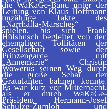
die WaKaGe-Band unter der
Leitung von Klaus Hoffmann
unzählige Takte des
„Narrhalla-Marsches“
spielen, bis sich Frank
Hülsbusch begleitet von den
ehemaligen Tollitäten der
Gesellschaft sowie der
Prinzengarde mit
„Annemarie“ Christin
Wowerus seinen Weg durch
die große Schar der
Gratulanten bahnen konnte.
Es war kurz vor Mitternacht,
als er durch WaKaGe-
Präsident Hermann-Josef
Schulze-Zumloh und